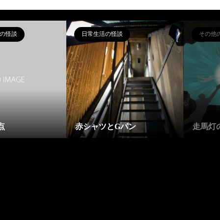
の怪談
日常生活の怪談
その他
点
赤シャツとGパン
走馬灯