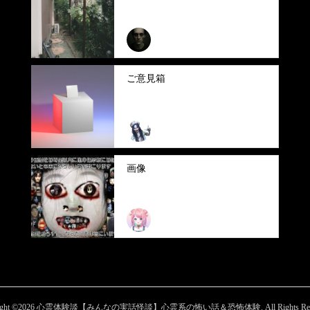
さくさくぱんだ
ご意見箱
まいまい
画像
ふぃな
ght ©
2026
心霊体験談【みんなの実話怪談】心霊系の怖い話＆恐怖体験. All Rights Reser