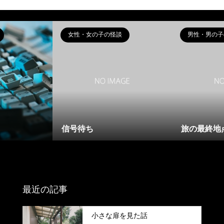
女性・女の子の怪談
男性・男の子
信号待ち
旅の最終地
最近の記事
小さな扉を見た話