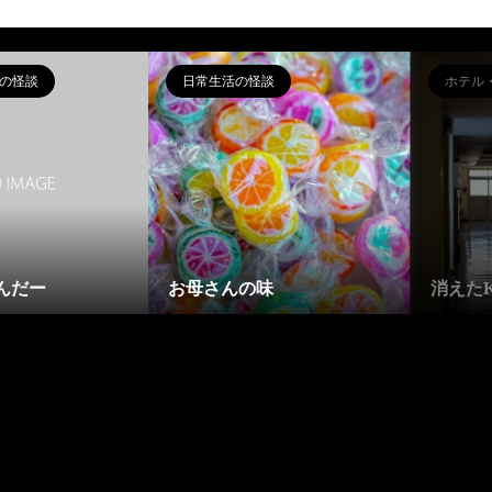
の怪談
日常生活の怪談
ホテル
んだー
お母さんの味
消えた