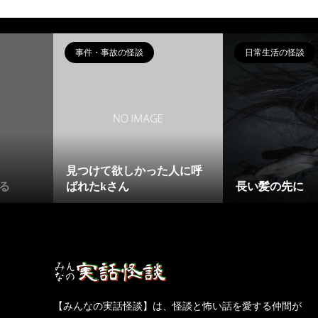
事件・事故の怪談
日常生活の怪談
見つけて欲しかった人に呼
る
ばれたkさん
長い髪の先に
【みんなの実話怪談】は、怪談と怖い話を愛する仲間が