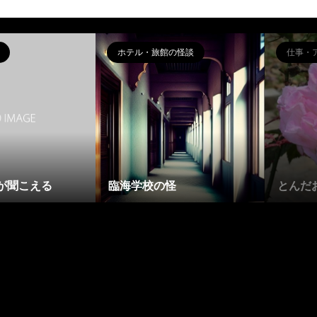
ホテル・旅館の怪談
仕事・
が聞こえる
臨海学校の怪
とんだ