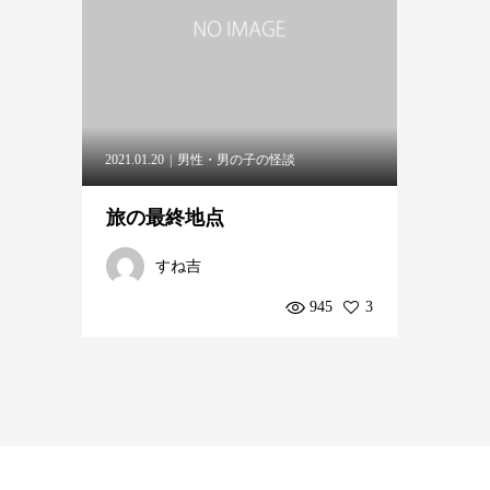
2021.01.20
男性・男の子の怪談
旅の最終地点
すね吉
945
3