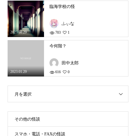
臨海学校の怪
ふぃな
2023.08.29
703
1
今何階？
田中太郎
2023.01.29
616
0
月を選択
その他の怪談
スマホ・電話・FAXの怪談